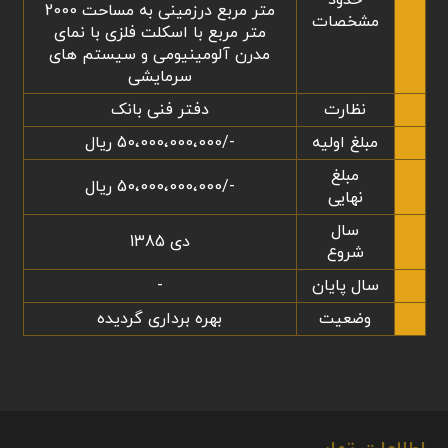
حدود
متر مربع درزمینی به مساحت 2000
مشخصات
متر مربع با اسکلت فلزی با نمای
مدرن آلومینیومی و سیستم های
سرمایشی
نظارت
دفتر فنی بانک
مبلغ اولیه
-/50،000،000،000 ریال
مبلغ
-/50،000،000،000 ریال
نهایی
سال
دی 1385
شروع
سال پایان
-
وضعیت
بهره برداری گردیده