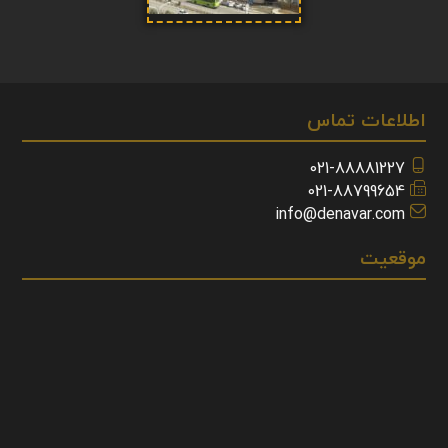
اطلاعات تماس
021-88881227
021-88799654
info@denavar.com
موقعیت