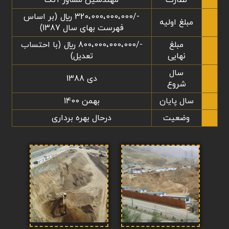
نظارت
مهندسین مشاور آتک
-/320،000،000،000 ريال (بر اساس
مبلغ اولیه
فهرست بهای سال 1387)
مبلغ
-/800،000،000،000 ريال (با احتساب
نهایی
تعدیل)
سال
دی 1388
شروع
سال پایان
بهمن 1400
وضعیت
درحال بهره برداری