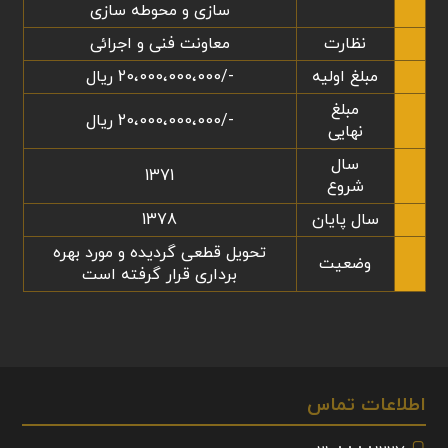
سازی و محوطه سازی
نظارت
معاونت فنی و اجرائی
مبلغ اولیه
-/20،000،000،000 ریال
مبلغ
-/20،000،000،000 ریال
نهایی
سال
1371
شروع
سال پایان
1378
تحویل قطعی گردیده و مورد بهره
وضعیت
برداری قرار گرفته است
اطلاعات تماس