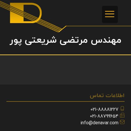
مهندس مرتضی شریعتی پور
اطلاعات تماس
021-88881227
021-88799654
info@denavar.com